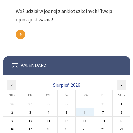
Weź udział w jednej z ankiet szkolnych! Twoja
opinia jest ważna!
KALENDARZ
‹
Sierpień 2026
›
NDZ
PN
WT
ŚR
CZW
PT
SOB
26
27
28
29
30
31
1
2
3
4
5
6
7
8
9
10
11
12
13
14
15
16
17
18
19
20
21
22