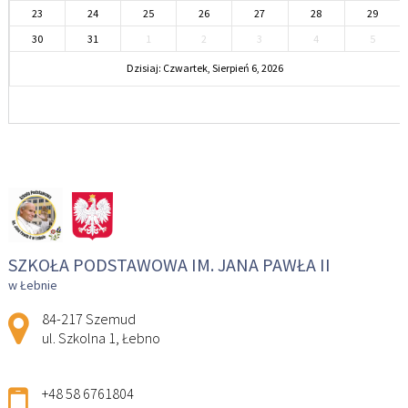
23
24
25
26
27
28
29
30
31
1
2
3
4
5
Dzisiaj: Czwartek, Sierpień 6, 2026
SZKOŁA PODSTAWOWA IM. JANA PAWŁA II
w Łebnie
Adres pocztowy:
84-217 Szemud
ul. Szkolna 1, Łebno
+48 58 6761804