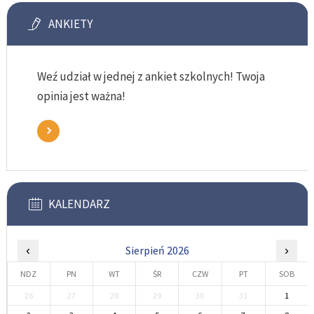
ANKIETY
Weź udział w jednej z ankiet szkolnych! Twoja
opinia jest ważna!
KALENDARZ
‹
Sierpień 2026
›
NDZ
PN
WT
ŚR
CZW
PT
SOB
26
27
28
29
30
31
1