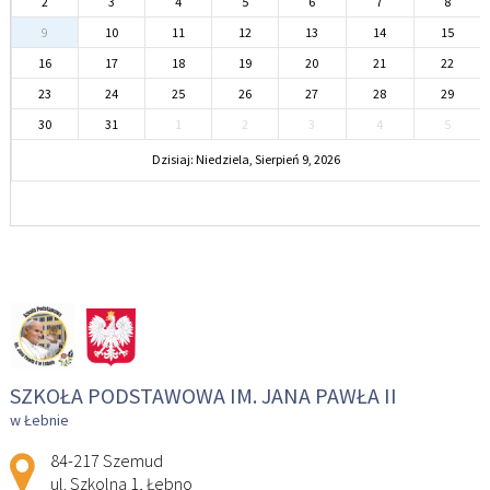
2
3
4
5
6
7
8
9
10
11
12
13
14
15
16
17
18
19
20
21
22
23
24
25
26
27
28
29
30
31
1
2
3
4
5
Dzisiaj: Niedziela, Sierpień 9, 2026
SZKOŁA PODSTAWOWA IM. JANA PAWŁA II
w Łebnie
Adres pocztowy:
84-217 Szemud
ul. Szkolna 1, Łebno