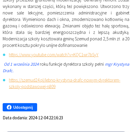
wykonany w starszej części, którą też powiększono. Utworzono trzy
nowe sale lekcyjne, pomieszczenia administracyjne i gabinet
dyrektora. Wymieniono dach i okna, zmodernizowano kotłownię na
gazową i odświeżono elewację. Zmianami objęto też halę sportową,
która stała się bardziej energooszczędna i z lepszą akustyką.
Modernizacja szkoły kosztowała gminę Szemud ponad 2,5 mln zł. a 20
procent kosztu pokryło unijne dofinansowanie.
https://www.youtube.com/watch?v=KQC1wr7bSyY
Od 1 września 2024
roku funkcje dyrektora szkoły pełni
mgr Krystyna
Drafc.
https://szemud24.pl/lebno-krystyna-drafc-nowym-dyrektorem-
szkoly-podstawowej-n809
Udostępnij
Data dodania:
2024-12-04 22:16:23