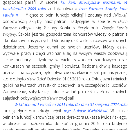
gospodarz parafii w Łebnie
ks. kan. Mieczysław Guzmann.
W
październiku 2005 roku
została otwarta
Izba Patrona
Szkoły
Jana
Pawła II
.
Miejsce to pełni funkcje refleksji i zadumy nad „Wielką”
osobowością jaką był nasz patron. Tradycyjnie w izbie tej, w
Dzień
Patrona
odbywa się Gminny Konkurs Recytatorski
Poezja Karola
Wojtyły
. Szkoła jest też gospodarzem konkursów wiedzy o patronie
i konkursów plastycznych. Odnosimy dziś wiele sukcesów w różnych
dziedzinach. Jesteśmy dumni ze swoich uczniów, którzy dzięki
wytrwałej pracy i chęci wspinania się na wyżyny wiedzy zdobywają
liczne puchary i dyplomy w wielu zawodach sportowych oraz
konkursach na szczeblu gminy i powiatu. Radosną chwilą każdego
ucznia i nauczyciela, było otwarcie oczekiwanej sali gimnastycznej,
które odbyło się w Dzień Dziecka 01.06.2010 roku. Entuzjazm i uśmiech
gościł na twarzach wszystkich obecnych, a w szczególności uczniów.
Zadowolenie, satysfakcję i dumę widać po dziś dzień na każdych
zajęciach odbywających się w nowej sali.
W latach od 1 września 2011 roku do dnia 31 sierpnia 2024 roku
funkcję dyrektora szkoły pełnił
mgr Łukasz Kwidziński.
W czasie
pełnienia funkcji kierowniczej przez dyrektora Łukasza Kwidzińskiego,
w okresie od października do końca grudnia 2019 roku budynek
szkoły przeszedł gruntowną modernizację. Generalny remont został