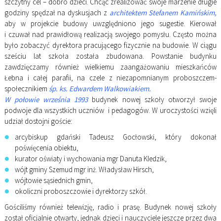
szczytny cel – dobro dzieci. Chcąc zrealizować swoje marzenie długie
godziny spędzał na dyskusjach z
architektem Stefanem Kamińskim,
aby w projekcie budowy uwzględniono jego sugestie. Kierował
i czuwał nad prawidłową realizacją swojego pomysłu. Często można
było zobaczyć dyrektora pracującego fizycznie na budowie. W ciągu
sześciu lat szkoła została zbudowana. Powstanie budynku
zawdzięczamy również wielkiemu zaangażowaniu mieszkańców
Łebna i całej parafii, na czele z niezapomnianym proboszczem-
społecznikiem
śp. ks. Edwardem Walkowiakiem.
W połowie września 1993
budynek nowej szkoły otworzył swoje
podwoje dla wszystkich uczniów i pedagogów. W uroczystości wzięli
udział dostojni goście:
arcybiskup gdański Tadeusz Gocłowski, który dokonał
poświęcenia obiektu,
kurator oświaty i wychowania mgr Danuta Kledzik,
wójt gminy Szemud mgr inż. Władysław Hirsch,
wójtowie sąsiednich gmin,
okoliczni proboszczowie i dyrektorzy szkół.
Gościliśmy również telewizję, radio i prasę. Budynek nowej szkoły
został oficjalnie otwarty, jednak dzieci i nauczyciele jeszcze przez dwa