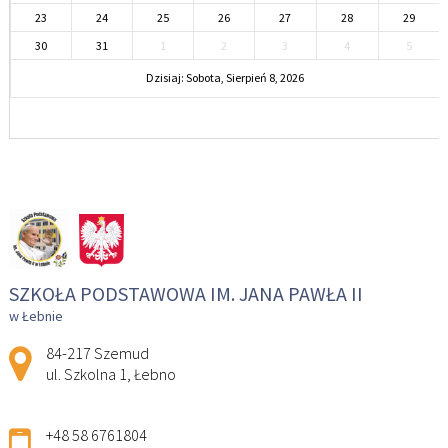
23
24
25
26
27
28
29
30
31
1
2
3
4
5
Dzisiaj: Sobota, Sierpień 8, 2026
SZKOŁA PODSTAWOWA IM. JANA PAWŁA II
w Łebnie
Adres pocztowy:
84-217 Szemud
ul. Szkolna 1, Łebno
+48 58 6761804