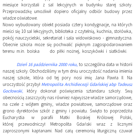
miesiące korzystali z sal lekcyjnych w budynku starej szkoły.
Przeprowadzkę umożliwił dopiero oficjalny odbiór budowy przez
władze oświatowe.
Nowo wybudowany obiekt posiada cztery kondygnacje, na których
mieści się 10 sal lekcyjnych, biblioteka z czytelnią, kuchnia, stołówka,
pokój nauczycielski, sekretariat i sala widowiskowo - gimnastyczna.
Obecnie szkoła może się pochwalić pięknym zagospodarowaniem
terenu m.in. boiska do piłki nożnej, koszykówki i siatkówki.
Dzień 16 października 2000 roku,
to szczególna data w historii
naszej szkoły. Obchodziliśmy w tym dniu uroczystość nadania imienia
naszej szkole, która od tej pory nosi imię Jana Pawła II. Na
uroczystość przybył
Metropolita Archidiecezji Gdańskiej abp Tadeusz
Gocłowski
,
który dokonał poświęcenia sztandaru szkoły. Swą
obecnością zaszczyciły nas również najwyższe władze samorządowe,
na czele z wójtem gminy, władze powiatowe, samorządowe oraz
grono dyrektorów szkół z gminy i powiatu. Święto to poprzedziła
Eucharystia w parafii Matki Boskiej Królowej Polski,
której przewodniczył Metropolita Gdański wraz z licznymi
zaproszonymi kapłanami. Nad całą ceremonią liturgiczną czuwał