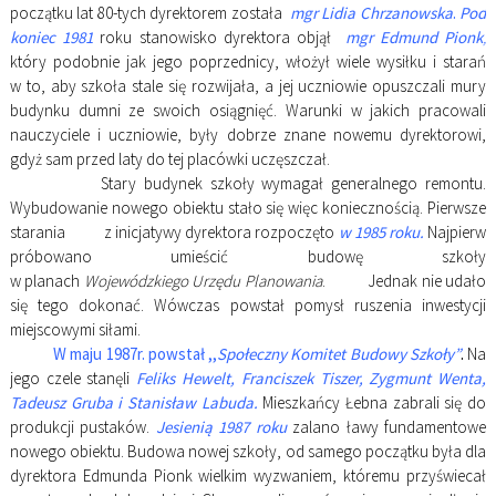
początku lat 80-tych dyrektorem została
mgr Lidia Chrzanowska
.
Pod
koniec 1981
roku stanowisko dyrektora objął
mgr Edmund Pionk
,
który podobnie jak jego poprzednicy, włożył wiele wysiłku i starań
w to, aby szkoła stale się rozwijała, a jej uczniowie opuszczali mury
budynku dumni ze swoich osiągnięć. Warunki w jakich pracowali
nauczyciele i uczniowie, były dobrze znane nowemu dyrektorowi,
gdyż sam przed laty do tej placówki uczęszczał.
Stary budynek szkoły wymagał generalnego remontu.
Wybudowanie nowego obiektu stało się więc koniecznością. Pierwsze
starania z inicjatywy dyrektora rozpoczęto
w 1985 roku.
Najpierw
próbowano umieścić budowę szkoły
w planach
Wojewódzkiego
Urzędu Planowania
. Jednak nie udało
się tego dokonać. Wówczas powstał pomysł ruszenia inwestycji
miejscowymi siłami.
W maju 1987r. powstał ,,
Społeczny Komitet Budowy Szkoły”
.
Na
jego czele stanęli
Feliks Hewelt, Franciszek Tiszer, Zygmunt Wenta,
Tadeusz Gruba i Stanisław Labuda.
Mieszkańcy Łebna zabrali się do
produkcji pustaków.
Jesienią 1987 roku
zalano ławy fundamentowe
nowego obiektu. Budowa nowej szkoły, od samego początku była dla
dyrektora Edmunda Pionk wielkim wyzwaniem, któremu przyświecał