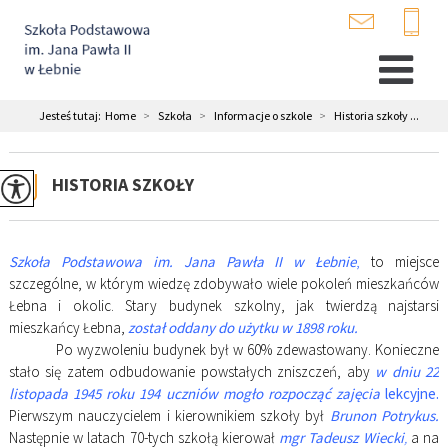
Jesteś tutaj:
Home
>
Szkoła
>
Informacje o szkole
>
Historia szkoły ...
HISTORIA SZKOŁY
Szkoła Podstawowa im. Jana Pawła II w Łebnie
,
to miejsce
szczególne, w którym wiedzę zdobywało wiele pokoleń mieszkańców
Łebna i okolic. Stary budynek szkolny, jak twierdzą najstarsi
mieszkańcy Łebna,
został oddany do użytku w 1898 roku.
Po wyzwoleniu budynek był w 60% zdewastowany. Konieczne
stało się zatem odbudowanie powstałych zniszczeń, aby
w dniu 22
listopada
1945 roku
194 uczniów mogło rozpocząć zajęcia
lekcyjne.
Pierwszym nauczycielem i kierownikiem szkoły był
Brunon Potrykus.
Następnie w latach 70-tych szkołą kierował
mgr Tadeusz Wiecki
,
a na