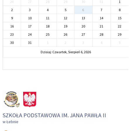
26
27
28
29
30
31
1
2
3
4
5
6
7
8
9
10
11
12
13
14
15
16
17
18
19
20
21
22
23
24
25
26
27
28
29
30
31
1
2
3
4
5
Dzisiaj: Czwartek, Sierpień 6, 2026
SZKOŁA PODSTAWOWA IM. JANA PAWŁA II
w Łebnie