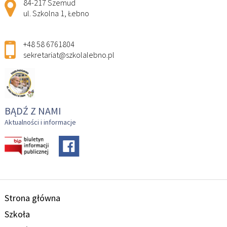
Adres pocztowy:
84-217 Szemud
ul. Szkolna 1, Łebno
+48 58 6761804
sekretariat@szkolalebno.pl
BĄDŹ Z NAMI
Aktualności i informacje
Strona główna
Szkoła