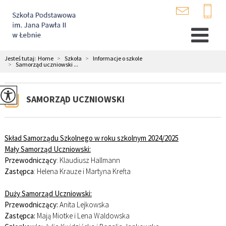
Jesteś tutaj:
Home
>
Szkoła
>
Informacje o szkole
>
Samorząd uczniowski ...
SAMORZĄD UCZNIOWSKI
Skład Samorządu Szkolnego w roku szkolnym 2024/2025
Mały Samorząd Uczniowski:
Przewodniczący
: Klaudiusz Hallmann
Zastępca
: Helena Krauze i Martyna Krefta
Duży Samorząd Uczniowski:
Przewodniczący:
Anita Lejkowska
Zastępca:
Mają Miotke i Lena Waldowska