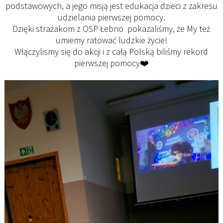
podstawowych, a jego misją jest edukacja dzieci z zakresu
udzielania pierwszej pomocy.
Dzięki strażakom z OSP Łebno pokazaliśmy, że My też
umiemy ratować ludzkie życie!
Włączylismy się do akcji i z całą Polską biliśmy rekord
pierwszej pomocy❤️