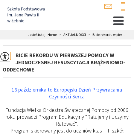
Jesteś tutaj:
Home
>
AKTUALNOŚCI
>
Bicie rekordu w pier ...
BICIE REKORDU W PIERWSZEJ POMOCY W
JEDNOCZESNEJ RESUSCYTACJI KRĄŻENIOWO-
ODDECHOWE
16 października to Europejski Dzień Przywracania
Czynności Serca
Fundacja Wielka Orkiestra Świątecznej Pomocy od 2006
roku prowadzi Program Edukacyjny "Ratujemy i Uczymy
Ratować".
Program skierowany jest do uczniów klas I-III szkół