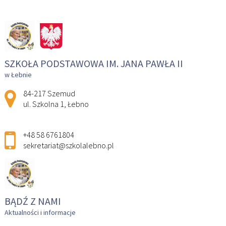
SZKOŁA PODSTAWOWA IM. JANA PAWŁA II
w Łebnie
Adres pocztowy:
84-217 Szemud
ul. Szkolna 1, Łebno
+48 58 6761804
sekretariat@szkolalebno.pl
BĄDŹ Z NAMI
Aktualności i informacje