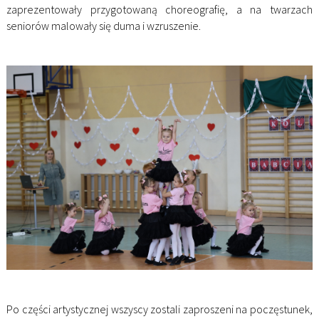
zaprezentowały przygotowaną choreografię, a na twarzach
seniorów malowały się duma i wzruszenie.
Po części artystycznej wszyscy zostali zaproszeni na poczęstunek,