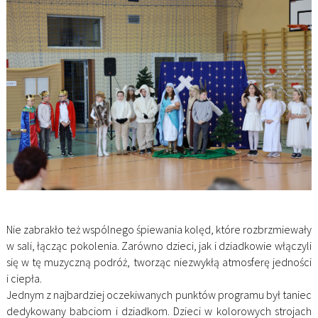
Nie zabrakło też wspólnego śpiewania kolęd, które rozbrzmiewały
w sali, łącząc pokolenia. Zarówno dzie
ci, jak i dziadkowie włączyli
się w tę muzyczną podróż, tworząc niezwykłą atmosferę jedności
i ciepła.
Jednym z najbardziej oczekiwanych punktów programu był taniec
dedykowany babciom i dziadkom. Dzieci w kolorowych strojach