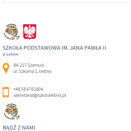
SZKOŁA PODSTAWOWA IM. JANA PAWŁA II
w Łebnie
Adres pocztowy:
84-217 Szemud
ul. Szkolna 1, Łebno
+48 58 6761804
sekretariat@szkolalebno.pl
BĄDŹ Z NAMI