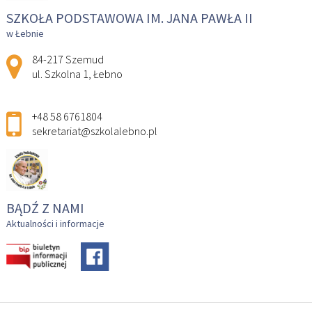
SZKOŁA PODSTAWOWA IM. JANA PAWŁA II
w Łebnie
Adres pocztowy:
84-217 Szemud
ul. Szkolna 1, Łebno
+48 58 6761804
sekretariat@szkolalebno.pl
BĄDŹ Z NAMI
Aktualności i informacje