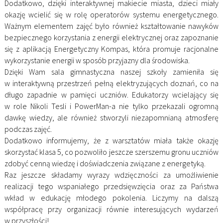
Dodatkowo, dzięki interaktywnej makiecie miasta, dzieci miały
okazję wcielić się w rolę operatorów systemu energetycznego.
Ważnym elementem zajęć było również kształtowanie nawyków
bezpiecznego korzystania z energii elektrycznej oraz zapoznanie
się z aplikacją Energetyczny Kompas, która promuje racjonalne
wykorzystanie energii w sposób przyjazny dla środowiska.
Dzięki Wam sala gimnastyczna naszej szkoły zamieniła się
w interaktywną przestrzeń pełną elektryzujących doznań, co na
długo zapadnie w pamięci uczniów. Edukatorzy wcielający się
w role Nikoli Tesli i PowerMan-a nie tylko przekazali ogromną
dawkę wiedzy, ale również stworzyli niezapomnianą atmosferę
podczas zajęć.
Dodatkowo informujemy, że z warsztatów miała także okazję
skorzystać klasa 5, co pozwoliło jeszcze szerszemu gronu uczniów
zdobyć cenną wiedzę i doświadczenia związane z energetyką.
Raz jeszcze składamy wyrazy wdzięczności za umożliwienie
realizacji tego wspaniałego przedsięwzięcia oraz za Państwa
wkład w edukację młodego pokolenia. Liczymy na dalszą
współpracę przy organizacji równie interesujących wydarzeń
w przyszłości!