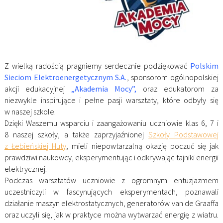
Z wielką radością pragniemy serdecznie podziękować
Polskim
Sieciom Elektroenergetycznym S.A.
, sponsorom ogólnopolskiej
akcji edukacyjnej
„Akademia Mocy”,
oraz edukatorom za
niezwykle inspirujące i pełne pasji warsztaty, które odbyły się
w naszej szkole.
Dzięki Waszemu wsparciu i zaangażowaniu uczniowie klas 6, 7 i
8 naszej szkoły, a także zaprzyjaźnionej
Szkoły Podstawowej
z Łebieńskiej Huty
, mieli niepowtarzalną okazję poczuć się jak
prawdziwi naukowcy, eksperymentując i odkrywając tajniki energii
elektrycznej.
Podczas warsztatów uczniowie z ogromnym entuzjazmem
uczestniczyli w fascynujących eksperymentach, poznawali
działanie maszyn elektrostatycznych, generatorów van de Graaffa
oraz uczyli się, jak w praktyce można wytwarzać energię z wiatru.