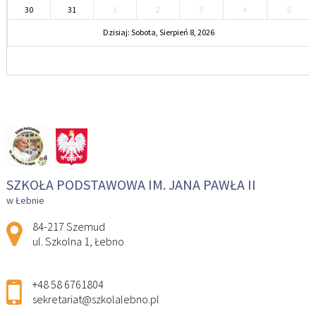
30
31
1
2
3
4
5
Dzisiaj: Sobota, Sierpień 8, 2026
SZKOŁA PODSTAWOWA IM. JANA PAWŁA II
w Łebnie
Adres pocztowy:
84-217 Szemud
ul. Szkolna 1, Łebno
+48 58 6761804
sekretariat@szkolalebno.pl