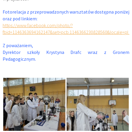
Fotorelacja z przeprowadzonych warsztatów dostępna poniżej
oraz pod linkiem:
https://www.facebook.com/photo/?
fbid=1146363694162147&set=pcb.1146366230828560&locale=pl_
Z poważaniem,
Dyrektor szkoły Krystyna Drafc wraz z Gronem
Pedagogicznym.